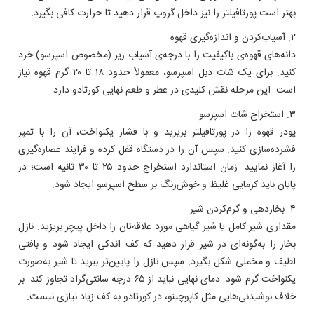
بهتر است پورتافیلتر را نیز داخل گروپ قرار دهید تا حرارت کافی بگیرد.
۲. آسیاب‌کردن و اندازه‌گیری قهوه
دانه‌های قهوه‌ی باکیفیت را با درجه‌ی آسیاب ریز (مخصوص اسپرسو) خرد
کنید. برای یک شات دبل اسپرسو، معمولاً حدود ۱۸ تا ۲۰ گرم قهوه نیاز
است. این مرحله نقش کلیدی در عطر و طعم نهایی کورتادو دارد.
۳. استخراج شات اسپرسو
پودر قهوه را در پورتافیلتر بریزید و با فشار یکنواخت، آن را با تمپر
فشرده‌سازی کنید. سپس آن را در دستگاه قفل کرده و فرایند عصاره‌گیری
را آغاز نمایید. زمان استاندارد استخراج حدود ۲۵ تا ۳۰ ثانیه است؛ در
پایان باید کرمایی غلیظ و خوش‌رنگ بر سطح اسپرسو ایجاد شود.
۴. بخاردهی و گرم‌کردن شیر
مقداری شیر کامل یا شیر گیاهی مورد علاقه‌تان را داخل پیچر بریزید. نازل
بخار را به‌گونه‌ای در شیر قرار دهید که کف اندکی ایجاد شود و بافتی
لطیف و مخملی شکل بگیرد. سپس نازل را پایین‌تر ببرید تا شیر به‌صورت
یکنواخت گرم شود. دمای نهایی نباید از ۶۵ درجه سانتی‌گراد تجاوز کند. بر
خلاف نوشیدنی‌هایی مثل کاپوچینو، در کورتادو به کف زیاد نیازی نیست.