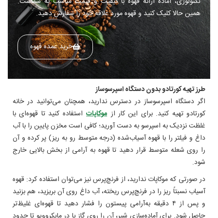
تکنولوژی، آماده ارائه قهوه با کیفیت و قیمت مناسب به شماست.
همین حالا کلیک کنید و قهوه مورد علاقه خود را سفارش دهید.
خرید عمده قهوه
طرز تهیه کورتادو بدون دستگاه اسپرسوساز
اگر دستگاه اسپرسوساز در دسترس ندارید، همچنان می‌توانید در خانه
کورتادو تهیه کنید. برای این کار از
موکاپات
استفاده کنید تا قهوه‌ای با
غلظت نزدیک به اسپرسو به دست آورید؛ کافی است مخزن پایین را با آب
داغ و فیلتر را با قهوه آسیاب‌شده (درجه متوسط رو به ریز) پر کرده و آن
را روی شعله متوسط قرار دهید تا قهوه به‌ آرامی از بخش بالایی خارج
شود.
در صورتی که موکاپات ندارید، از فرنچ‌پرس نیز می‌توان استفاده کرد: قهوه
آسیاب نسبتاً ریز را در فرنچ‌پرس ریخته، آب داغ روی آن بریزید، هم بزنید
و پس از ۴ دقیقه به‌آرامی پیستون را فشار دهید تا قهوه‌ای غلیظ‌تر
حاصل شود. برای آماده‌سازی شیر، آن را روی گاز یا در مایکروویو تا حدود