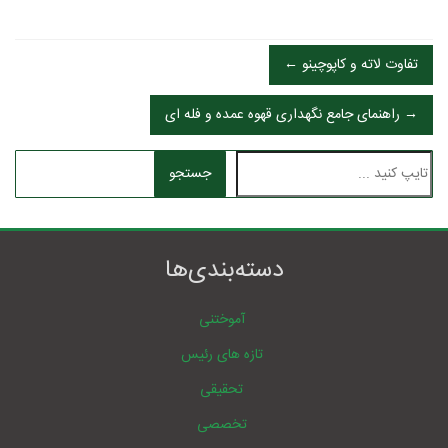
← تفاوت لاته و کاپوچینو
راھنمای جامع نگھداری قھوه عمده و فله ای →
جستجو
دسته‌بندی‌ها
آموختنی
تازه های رئیس
تحقیقی
تخصصی