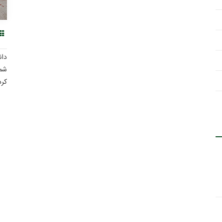
دان
شما
کرد
یکی