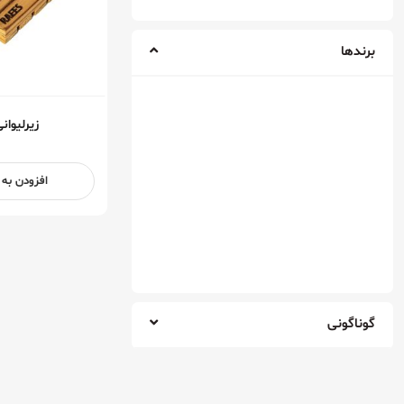
قهوه ترک (۱۰۰٪ آرابیکا)
برندها
قهوه رئیس بلِند (۱۰۰٪ آرابیکا)
قهوه کلمبیا (۱۰۰٪ آرابیکا)
قهوه گواتمالا (۱۰۰٪ آرابیکا)
زیرلیوا
قهوه هاوس بلِند (۱۰۰٪ آرابیکا)
افزودن به
تهران رُست
اسپشیالتی
گوناگونی
رئيس