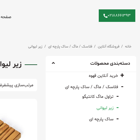
دوره آکادمی
۰۲۱۸۸۶۶۱۳۹۳
صفحه 
فروشگاه آنلاین
ابزار دم آوری
آسیاب
زیپ کاپ / زیپ بگ
خانه
/
فروشگاه آنلاین
/
فلاسک / ماگ / ساک پارچه ای
/
زیر لیوانی
ابزار یدک
جعبه هدیه
زیر لیوا
بیالتی
استند وی سیکستی
دسته‌بندی محصولات
چای/دمنوش
رئیس
دمنوش
پيمانه چوبى دست ساز
خرید آنلاین قهوه
زیپ کاپ
فرنچ پرس
هورکا (سین)
فلاسک / ماگ / ساک پارچه ای
فوم ساز
تراول ماگ کانتیگو
قهوه اسپرسو بلِند (۸۰٪ آرابیکا/۲۰٪
ربوستا)
موکاپات
زیر لیوانی
قهوه اسپرسو رُست (۷۰٪ آرابیکا/
ساک پارچه ای
۳۰٪ ربوستا)
قهوه ایتالین رُست (۷۰٪ آرابیکا/
۳۰٪ ربوستا)