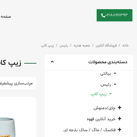
۰۲۱۸۸۶۶۱۳۹۳
صفحه 
دوره آکادمی
فروشگاه آنلاین
ابزار دم آوری
خانه
/
فروشگاه آنلاین
/
جعبه هدیه
/
رئیس
/
زیپ کاپ
آسیاب
زیپ کاپ / زیپ بگ
زیپ کا
دسته‌بندی محصولات
ابزار یدک
جعبه هدیه
بیالتی
استند وی سیکستی
رئیس
پيمانه چوبى دست ساز
زیپ کاپ
فرنچ پرس
فوم ساز
چای/دمنوش
دمنوش
موکاپات
خرید آنلاین قهوه
هورکا (سین)
فلاسک / ماگ / ساک پارچه ای