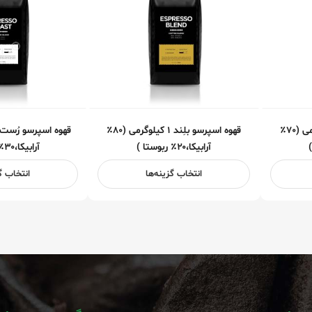
قهوه ایتالین رُست ۲۵۰ گرمی (۷۰٪
قهوه اسپرسو بلِند ۱ کیلوگرمی (۸۰٪
آرابیکا،۲۰٪ ربوستا )
آرابیکا،۳۰٪ ربوستا )
انتخاب گزینه‌ها
انتخاب گ