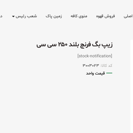
اصلی
فروش قهوه
منوی کافه
زمین پاک
شعب رئیس
در
زیپ بگ فرنچ بلند ۲۵۰ سی سی
[stock-notification]
کد کالا:
3003023
قیمت واحد