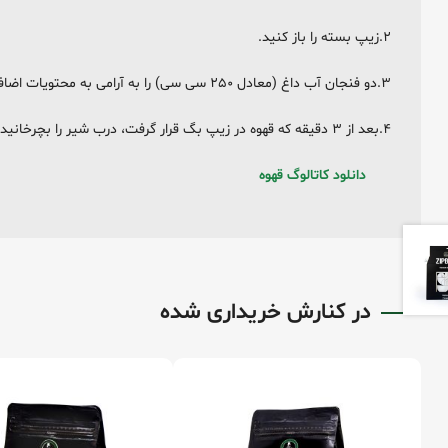
۲.زیپ بسته را باز کنید.
۳.دو فنجان آب داغ (معادل ۲۵۰ سی سی) را به آرامی به محتویات اضافه کنید تا از پودر قهوه عبور کند.
۴.بعد از ۳ دقیقه که قهوه در زیپ بگ قرار گرفت، درب شیر را بچرخانید، باز کنید و داخل فنجان بریزید. قهوه شما آماده سرو است.
دانلود کاتالوگ قهوه
در کنارش خریداری شده