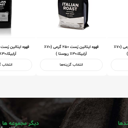
قهوه اسپرسو رُست ۱ کیلوگرمی (۷۰٪
قهوه ایتالین رُست ۲۵۰ گرمی (۷۰٪
آرابیکا،۳۰٪ ربوستا )
آرابیکا،۳۰٪ ربوستا )
انتخاب گزینه‌ها
انتخاب گ
ندها
دیگر مجموعه ها