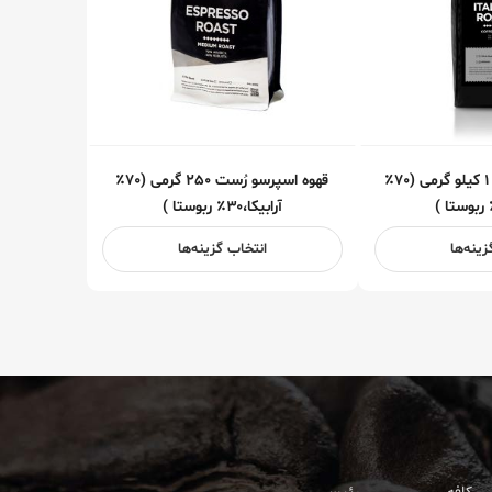
قهوه ایتالین رُست ۱ کیلو گرمی (۷۰٪
قهوه اسپرسو رُست ۲۵۰ گرمی (۷۰٪
آرابیکا،۳۰٪ ربوستا )
زینه‌ها
انتخاب گزینه‌ها